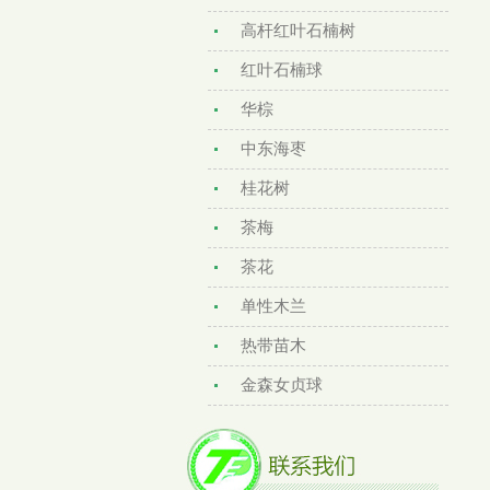
高杆红叶石楠树
红叶石楠球
华棕
中东海枣
桂花树
茶梅
茶花
单性木兰
热带苗木
金森女贞球